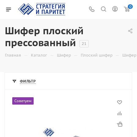
0
Шифер плоский
прессованный
21
—
—
—
—
Главная
Каталог
Шифер
Плоский шифер
Шифер 
ФИЛЬТР
Советуем