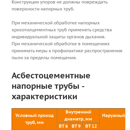
Конструкции упоров не должны повреждать
поверхности напорных труб.
При механической обработке напорных
хризотилцементных труб применять средства
индивидуальной защиты органов дыхания.
При механической обработке в помещениях
принимать меры к профилактике распространения
пыли за пределы помещения.
Асбестоцементные
напорные трубы -
характеристики
Внутренний
Условный проход
Наружный д
диаметр, мм
труб, мм
ко
ВТ 6
ВТ 9
ВТ 12