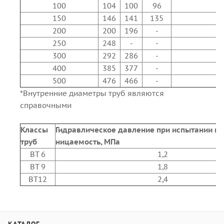
100
104
100
96
150
146
141
135
200
200
196
-
250
248
-
-
300
292
286
-
400
385
377
-
500
476
466
-
*Внутренние диаметры труб являются
справочными
Классы
Гидравлическое давление при испытании на
труб
ницаемость, МПа
ВТ 6
1,2
ВТ 9
1,8
ВТ12
2,4
КАТАЛОГ