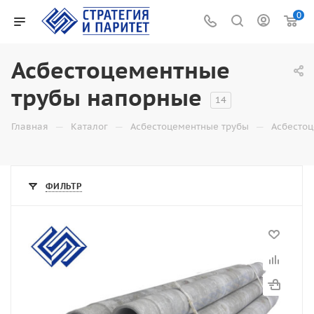
0
Асбестоцементные
трубы напорные
14
—
—
—
Главная
Каталог
Асбестоцементные трубы
Асбесто
ФИЛЬТР