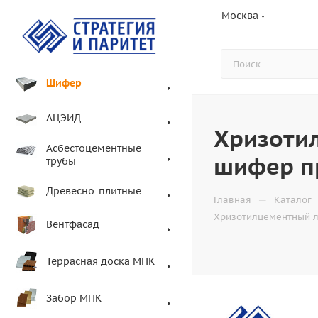
Москва
Шифер
АЦЭИД
Хризоти
Асбестоцементные
шифер п
трубы
Древесно-плитные
—
Главная
Каталог
Хризотилцементный л
Вентфасад
Террасная доска МПК
Забор МПК