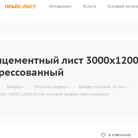
ПРАЙС-ЛИСТ
Оптовикам
Услуги
Условия оплат
лцементный лист 3000х1200
рессованный
—
—
—
—
Шифер
Плоский шифер
Шифер плоский 16 мм
ист 3000х1200х16 мм плоский шифер прессованный
В ИЗБРАННОЕ