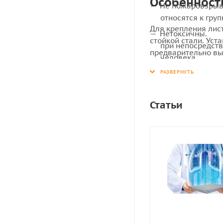
Особенност
Не пожаровзрыв
относятся к гру
Для крепления лис
Нетоксичны.
стойкой стали. Ус
при непосредств
предварительно вы
человека.
диаметра стержня 
Статьи