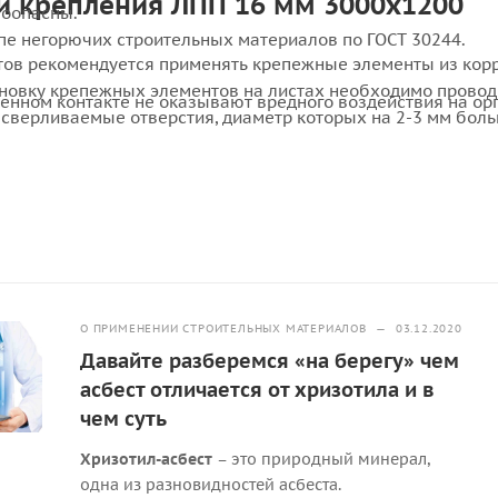
и крепления ЛПП 16 мм 3000х1200
оопасны.
ппе негорючих строительных материалов по ГОСТ 30244.
тов рекомендуется применять крепежные элементы из кор
тановку крепежных элементов на листах необходимо провод
енном контакте не оказывают вредного воздействия на ор
сверливаемые отверстия, диаметр которых на 2-3 мм бол
крепежного элемента.
О ПРИМЕНЕНИИ СТРОИТЕЛЬНЫХ МАТЕРИАЛОВ
—
03.12.2020
Давайте разберемся «на берегу» чем
асбест отличается от хризотила и в
чем суть
Хризотил-асбест
– это природный минерал,
одна из разновидностей асбеста.