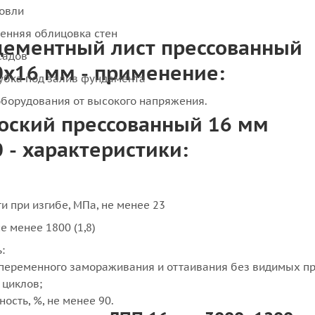
ровли
енняя облицовка стен
цементный лист прессованный
садов
х16 мм - применение:
убка под залив фундамента
борудования от высокого напряжения.
оский прессованный 16 мм
 - характеристики:
и при изгибе, МПа, не менее 23
не менее 1800 (1,8)
:
опеременного замораживания и оттаивания без видимых п
 циклов;
ость, %, не менее 90.