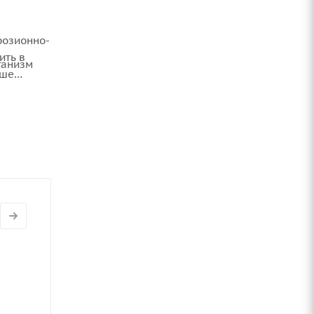
розионно-
ить в
ганизм
ьше