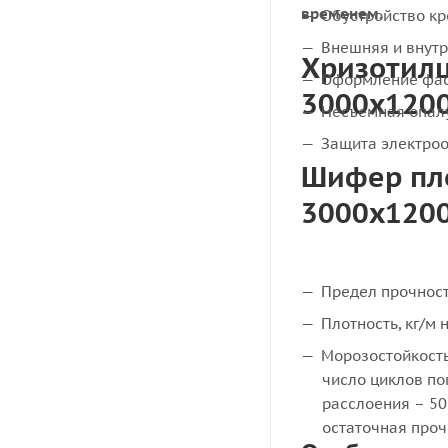
временем.
Обустройство к
Внешняя и внутр
Хризотил
Оформление фа
3000х1200
Несъемная опал
Защита электроо
Шифер пл
3000х1200
Предел прочност
Плотность, кг/м 
Морозостойкость
число циклов п
расслоения – 50
остаточная прочн