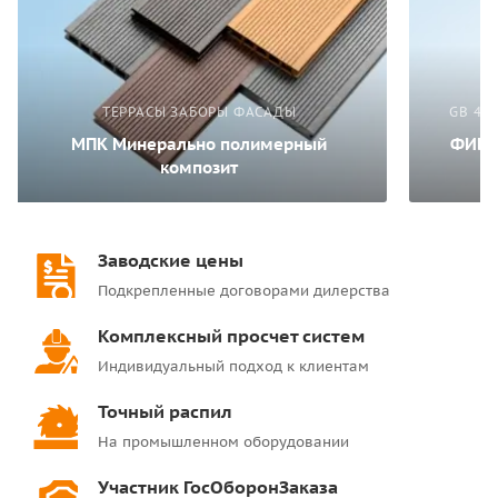
ТЕРРАСЫ ЗАБОРЫ ФАСАДЫ
GB 450
МПК Минерально полимерный
ФИБР
композит
Заводские цены
Подкрепленные договорами дилерства
Комплексный просчет систем
Индивидуальный подход к клиентам
Точный распил
На промышленном оборудовании
Участник ГосОборонЗаказа