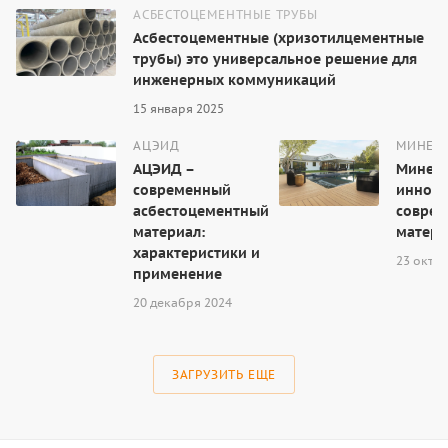
АСБЕСТОЦЕМЕНТНЫЕ ТРУБЫ
Асбестоцементные (хризотилцементные
трубы) это универсальное решение для
инженерных коммуникаций
15 января 2025
АЦЭИД
МИНЕР
АЦЭИД –
Минера
современный
иннова
асбестоцементный
соврем
материал:
матери
характеристики и
23 октя
применение
20 декабря 2024
ЗАГРУЗИТЬ ЕЩЕ