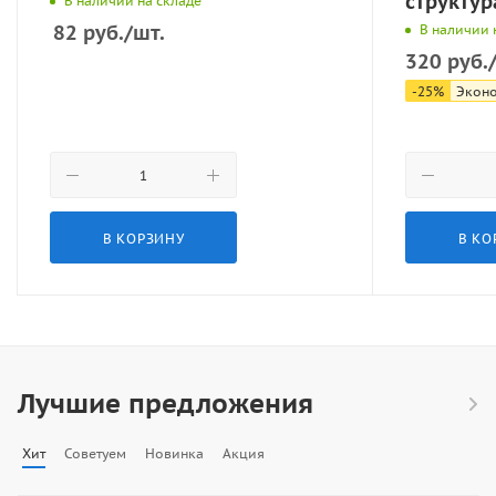
структур
В наличии на складе
82
руб.
/шт.
В наличии 
320
руб.
-
25
%
Экон
В КОРЗИНУ
В КО
Лучшие предложения
Хит
Советуем
Новинка
Акция