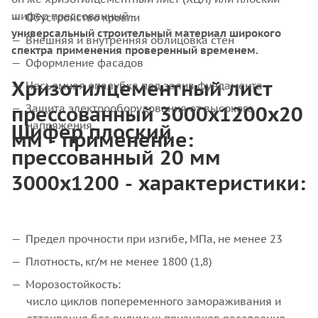
шифер прессованный -
Обустройство кровли
универсальный строительный материал широкого
Внешняя и внутренняя облицовка стен
спектра применения проверенный временем.
Оформление фасадов
Хризотилцементный лист
Несъемная опалубка под залив фундамента
прессованный 3000х1200х20
Защита электрооборудования от высокого
Шифер плоский
напряжения.
мм - применение:
прессованный 20 мм
3000х1200 - характеристики:
Предел прочности при изгибе, МПа, не менее 23
Плотность, кг/м не менее 1800 (1,8)
Морозостойкость:
число циклов попеременного замораживания и