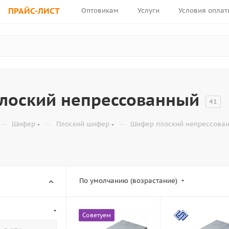
ПРАЙС-ЛИСТ
Оптовикам
Услуги
Условия оплат
лоский непрессованный
41
—
—
—
Шифер
Плоский шифер
Шифер плоский непрессова
По умолчанию (возрастание)
Советуем