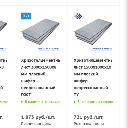
Хит
нтный
Хризотилцементный
Хризотилцементный
х8
лист 3000х1500х8
лист 1500х1000х10
мм плоский
мм плоский
шифер
шифер
ый
непрессованный
непрессованный
ГОСТ
ТУ
кладе
В наличии на складе
В наличии на складе
т.
1 873
руб.
/шт.
721
руб.
/шт.
Розничная цена
Розничная цена