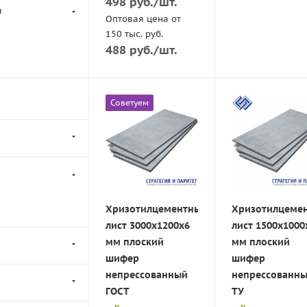
498
руб.
/шт.
я
Оптовая цена от
150 тыс. руб.
488
руб.
/шт.
Советуем
Хризотилцементный
Хризотилцеме
лист 3000х1200х6
лист 1500х1000
мм плоский
мм плоский
шифер
шифер
непрессованный
непрессованн
ГОСТ
ТУ