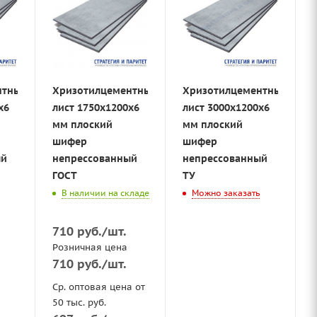
нтный
Хризотилцементный
Хризотилцементный
х6
лист 1750х1200х6
лист 3000х1200х6
мм плоский
мм плоский
шифер
шифер
ый
непрессованный
непрессованный
ГОСТ
ТУ
В наличии на складе
Можно заказать
710
руб.
/шт.
Розничная цена
710
руб.
/шт.
Ср. оптовая цена от
50 тыс. руб.