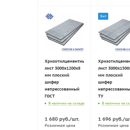
Хит
Хризотилцементный
Хризотилцеме
лист 3000х1200х8
лист 3000х1500
мм плоский
мм плоский
шифер
шифер
непрессованный
непрессованн
ГОСТ
ТУ
В наличии на складе
В наличии на с
1 680
руб.
/шт.
1 696
руб.
/ш
Розничная цена
Розничная цена