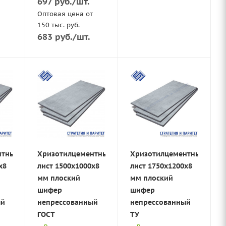
697
руб.
/шт.
Оптовая цена от
150 тыс. руб.
683
руб.
/шт.
нтный
Хризотилцементный
Хризотилцементный
х8
лист 1500х1000х8
лист 1750х1200х8
мм плоский
мм плоский
шифер
шифер
ый
непрессованный
непрессованный
ГОСТ
ТУ