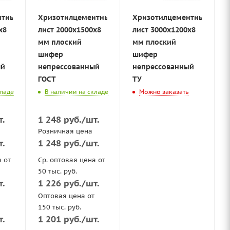
нтный
Хризотилцементный
Хризотилцементный
х8
лист 2000х1500х8
лист 3000х1200х8
мм плоский
мм плоский
шифер
шифер
ый
непрессованный
непрессованный
ГОСТ
ТУ
кладе
В наличии на складе
Можно заказать
т.
1 248
руб.
/шт.
Розничная цена
т.
1 248
руб.
/шт.
а от
Ср. оптовая цена от
50 тыс. руб.
т.
1 226
руб.
/шт.
Оптовая цена от
150 тыс. руб.
т.
1 201
руб.
/шт.