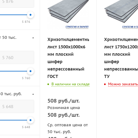
5 876
 50 тыс.
Хризотилцементный
Хризотилцеме
лист 1500х1000х6
лист 1750х1200
мм плоский
мм плоский
шифер
шифер
непрессованный
непрессованн
ГОСТ
ТУ
5 760
В наличии на складе
Можно заказать
0 тыс. руб.
508
руб.
/шт.
Розничная цена
508
руб.
/шт.
Ср. оптовая цена от
5 648
50 тыс. руб.