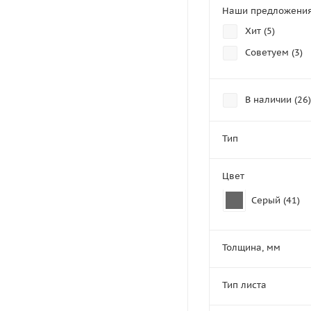
Наши предложени
Хит (
5
)
Советуем (
3
)
В наличии (
26
)
Тип
Цвет
Серый (
41
)
Толщина, мм
Тип листа