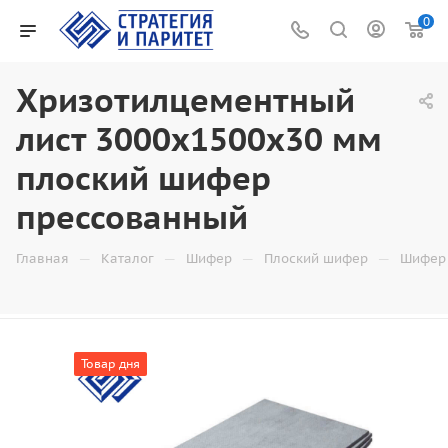
0
Хризотилцементный
лист 3000х1500х30 мм
плоский шифер
прессованный
—
—
—
—
Главная
Каталог
Шифер
Плоский шифер
Шифер 
Товар дня