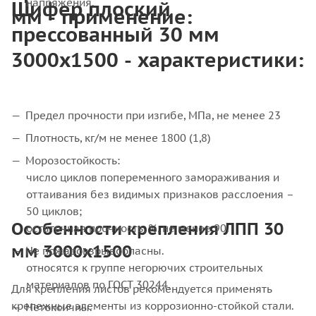
Шифер плоский
напряжения.
мм - применение:
прессованный 30 мм
3000х1500 - характеристики:
Предел прочности при изгибе, МПа, не менее 23
Плотность, кг/м не менее 1800 (1,8)
Морозостойкость:
число циклов попеременного замораживания и
оттаивания без видимых признаков расслоения –
50 циклов;
Особенности крепления ЛПП 30
остаточная прочность, %, не менее 90.
мм 3000х1500
Не пожаровзрывоопасны.
относятся к группе негорючих строительных
материалов по ГОСТ 30244.
Для крепления листов рекомендуется применять
крепежные элементы из коррозионно-стойкой стали.
Нетоксичны.