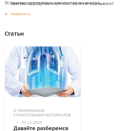
Установку крепежных элементов на листах
при непосредственном контакте не оказывают
необходимо проводить в предварительно
вредного воздействия на организм человека.
высверливаемые отверстия, диаметр которых на 2-3
мм больше диаметра стержня крепежного элемента.
Статьи
О ПРИМЕНЕНИИ
СТРОИТЕЛЬНЫХ МАТЕРИАЛОВ
—
03.12.2020
Давайте разберемся