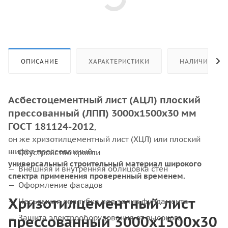
ОПИСАНИЕ
ХАРАКТЕРИСТИКИ
НАЛИЧИЕ
Асбестоцементный лист (АЦЛ) плоский
прессованный (ЛПП) 3000х1500х30 мм
ГОСТ 181124-2012
,
он же хризотилцементный лист (ХЦЛ) или плоский
шифер прессованный -
Обустройство кровли
универсальный строительный материал широкого
Внешняя и внутренняя облицовка стен
спектра применения проверенный временем.
Оформление фасадов
Хризотилцементный лист
Несъемная опалубка под залив фундамента
прессованный 3000х1500х30
Защита электрооборудования от высокого