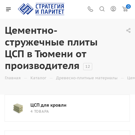
0
Цементно-
стружечные плиты
ЦСП в Тюмени от
производителя
12
—
—
—
Главная
Каталог
Древесно-плитные материалы
Цем
ЦСП для кровли
4 ТОВАРА