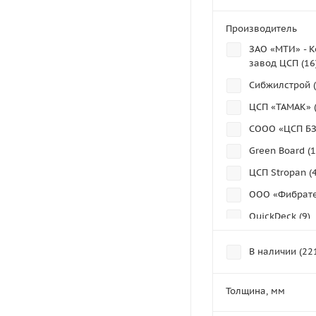
Производитель
ЗАО «МТИ» - 
завод ЦСП (
16
Сибжилстрой (
ЦСП «ТАМАК» 
СООО «ЦСП БЗ
Green Board (
1
ЦСП Stropan (
ООО «Фибрате
QuickDeck (
9
)
ISOPLAAT (
11
)
В наличии (
22
ООО «ЦСП-СВИ
STEICO (
16
)
Толщина, мм