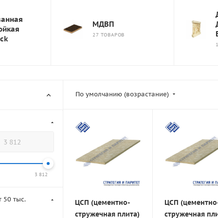
ванная
МДВП
ойкая
27 ТОВАРОВ
ck
По умолчанию (возрастание)
3 812
 50 тыс.
ЦСП (цементно-
ЦСП (цементно
стружечная плита)
стружечная пли