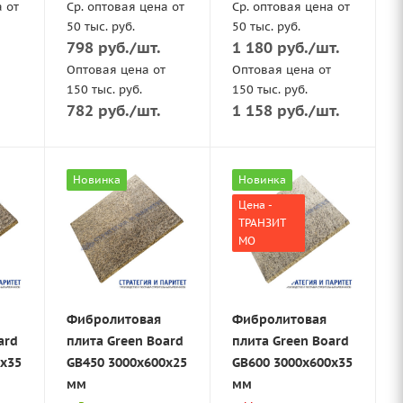
а от
Ср. оптовая цена от
Ср. оптовая цена от
50 тыс. руб.
50 тыс. руб.
798
руб.
/шт.
1 180
руб.
/шт.
Оптовая цена от
Оптовая цена от
150 тыс. руб.
150 тыс. руб.
782
руб.
/шт.
1 158
руб.
/шт.
Новинка
Новинка
Цена -
ТРАНЗИТ
МО
Фибролитовая
Фибролитовая
ard
плита Green Board
плита Green Board
0x35
GB450 3000x600x25
GB600 3000х600x35
мм
мм