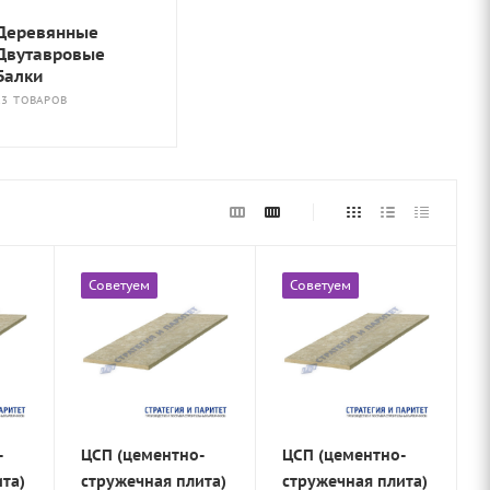
Деревянные
Двутавровые
Балки
13 ТОВАРОВ
Советуем
Советуем
-
ЦСП (цементно-
ЦСП (цементно-
та)
стружечная плита)
стружечная плита)