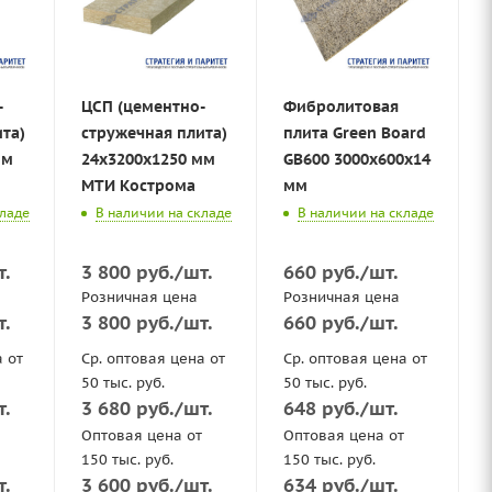
-
ЦСП (цементно-
Фибролитовая
та)
стружечная плита)
плита Green Board
мм
24x3200x1250 мм
GB600 3000х600x14
МТИ Кострома
мм
кладе
В наличии на складе
В наличии на складе
т.
3 800
руб.
/шт.
660
руб.
/шт.
Розничная цена
Розничная цена
т.
3 800
руб.
/шт.
660
руб.
/шт.
а от
Ср. оптовая цена от
Ср. оптовая цена от
50 тыс. руб.
50 тыс. руб.
т.
3 680
руб.
/шт.
648
руб.
/шт.
Оптовая цена от
Оптовая цена от
150 тыс. руб.
150 тыс. руб.
т.
3 600
руб.
/шт.
634
руб.
/шт.