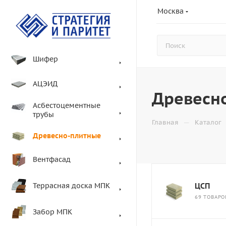
Москва
Шифер
АЦЭИД
Древесн
Асбестоцементные
трубы
—
Главная
Каталог
Древесно-плитные
Вентфасад
Террасная доска МПК
ЦСП
69 ТОВАРО
Забор МПК