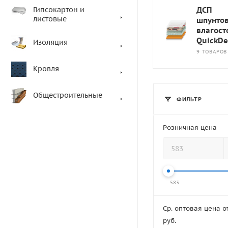
Гипсокартон и
ДСП
листовые
шпунто
влагост
QuickDe
Изоляция
9 ТОВАРОВ
Кровля
Общестроительные
ФИЛЬТР
Розничная цена
583
Ср. оптовая цена от
руб.