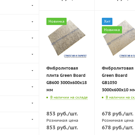
Новинка
Хит
Новинка
Фибролитовая
Фибролитовая 
плита Green Board
Green Board
GB600 3000х600x18
GB1050
мм
3000х600x10 м
В наличии на складе
В наличии на с
853
руб.
/шт.
678
руб.
/шт.
Розничная цена
Розничная цена
853
руб.
/шт.
678
руб.
/шт.