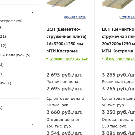
Костромской
)
ЦСП (цементно-
ЦСП (цементно
21
)
стружечная плита)
стружечная пли
16x3200x1250 мм
20x3200x1250 
(
12
)
МТИ Кострома
МТИ Кострома
С» Беларусь (
5
)
В наличии на складе
В наличии на с
3
)
4
)
2 695
руб.
/шт.
3 265
руб.
/ш
Розничная цена
Розничная цена
к» (
1
)
2 695
руб.
/шт.
3 265
руб.
/ш
Ср. оптовая цена от
Ср. оптовая цен
50 тыс. руб.
50 тыс. руб.
1
)
РЬ» (
5
)
2 660
руб.
/шт.
3 230
руб.
/ш
Оптовая цена от
Оптовая цена от
150 тыс. руб.
150 тыс. руб.
2 541
руб.
/шт.
3 081
руб.
/ш