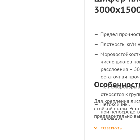
3000х1500
Предел прочност
Плотность, кг/м 
Морозостойкость
число циклов п
расслоения – 50
остаточная прочн
Особенност
Не пожаровзрыв
относятся к гру
Для крепления лис
Нетоксичны.
стойкой стали. Ус
при непосредств
предварительно вы
человека.
диаметра стержня 