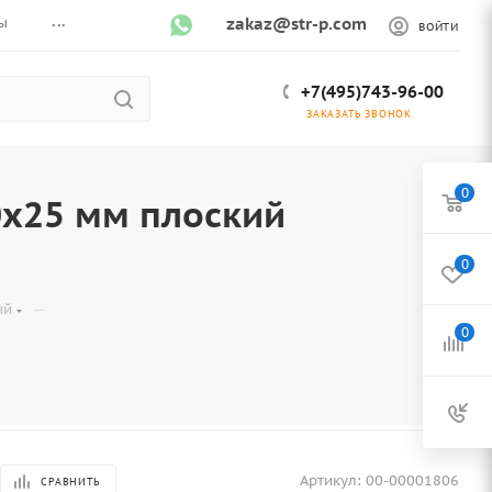
...
ы
zakaz@str-p.com
ВОЙТИ
+7(495)743-96-00
ЗАКАЗАТЬ ЗВОНОК
0
х25 мм плоский
0
—
ый
0
Артикул:
00-00001806
СРАВНИТЬ