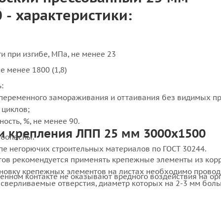
 - характеристики:
и при изгибе, МПа, не менее 23
не менее 1800 (1,8)
:
опеременного замораживания и оттаивания без видимых п
 циклов;
ость, %, не менее 90.
и крепления ЛПП 25 мм 3000х1500
оопасны.
ппе негорючих строительных материалов по ГОСТ 30244.
тов рекомендуется применять крепежные элементы из кор
тановку крепежных элементов на листах необходимо провод
енном контакте не оказывают вредного воздействия на ор
сверливаемые отверстия, диаметр которых на 2-3 мм бол
крепежного элемента.