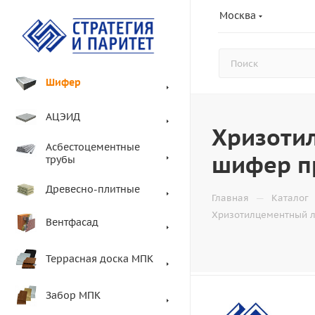
Москва
Шифер
АЦЭИД
Хризоти
Асбестоцементные
шифер п
трубы
Древесно-плитные
—
Главная
Каталог
Хризотилцементный л
Вентфасад
Террасная доска МПК
Забор МПК