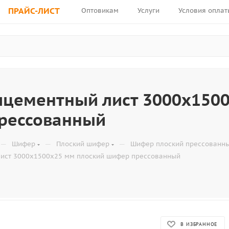
ПРАЙС-ЛИСТ
Оптовикам
Услуги
Условия оплат
лцементный лист 3000х1500
рессованный
—
—
—
Шифер
Плоский шифер
Шифер плоский прессованн
ист 3000х1500х25 мм плоский шифер прессованный
В ИЗБРАННОЕ