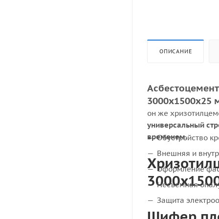
ОПИСАНИЕ
Асбестоцемент
3000х1500х25 
он же хризотилцем
универсальный стр
временем.
Обустройство к
Внешняя и внутр
Хризотил
Оформление фа
3000х1500
Несъемная опал
Защита электроо
Шифер пл