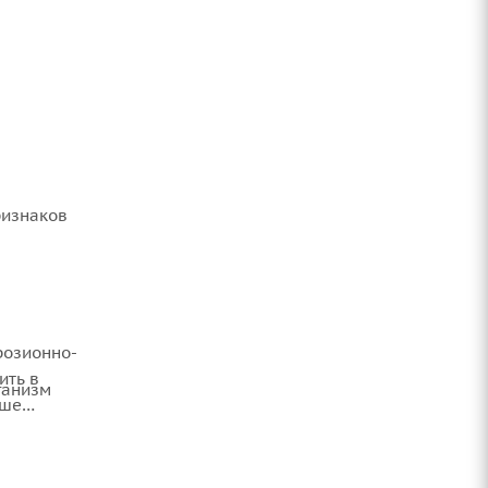
ризнаков
розионно-
ить в
ганизм
ьше