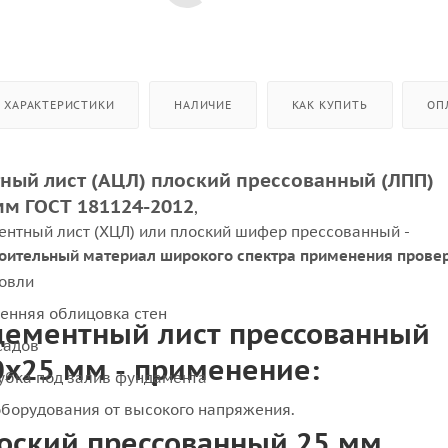
ХАРАКТЕРИСТИКИ
НАЛИЧИЕ
КАК КУПИТЬ
ОП
ный лист (АЦЛ) плоский прессованный (ЛПП)
мм ГОСТ 181124-2012
,
ентный лист (ХЦЛ) или плоский шифер прессованный -
оительный материал широкого спектра применения прове
ровли
енняя облицовка стен
цементный лист прессованный
садов
х25 мм - применение:
убка под залив фундамента
борудования от высокого напряжения.
оский прессованный 25 мм