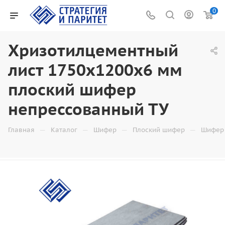
0
Хризотилцементный
лист 1750х1200х6 мм
плоский шифер
непрессованный ТУ
—
—
—
—
Главная
Каталог
Шифер
Плоский шифер
Шифер 