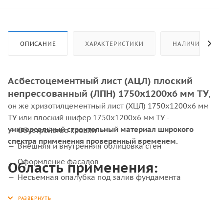
ОПИСАНИЕ
ХАРАКТЕРИСТИКИ
НАЛИЧИЕ
Асбестоцементный лист (АЦЛ) плоский
непрессованный (ЛПН) 1750х1200х6 мм ТУ
,
он же хризотилцементный лист (ХЦЛ) 1750х1200х6 мм
ТУ или плоский шифер 1750х1200х6 мм ТУ -
универсальный строительный материал широкого
Обустройство кровли
спектра применения проверенный временем.
Внешняя и внутренняя облицовка стен
Оформление фасадов
Область применения:
Несъемная опалубка под залив фундамента
Защита электрооборудования от высокого
напряжения.