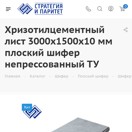
0
Хризотилцементный
лист 3000х1500х10 мм
плоский шифер
непрессованный ТУ
—
—
—
—
Главная
Каталог
Шифер
Плоский шифер
Шифер 
Хит