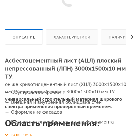
ОПИСАНИЕ
ХАРАКТЕРИСТИКИ
НАЛИЧИЕ
Асбестоцементный лист (АЦЛ) плоский
непрессованный (ЛПН) 3000х1500х10 мм
ТУ
,
он же хризотилцементный лист (ХЦЛ) 3000х1500х10
мм ТУ или плоский шифер 3000х1500х10 мм ТУ -
Обустройство кровли
универсальный строительный материал широкого
Внешняя и внутренняя облицовка стен
спектра применения проверенный временем.
Оформление фасадов
Область применения:
Несъемная опалубка под залив фундамента
Защита электрооборудования от высокого