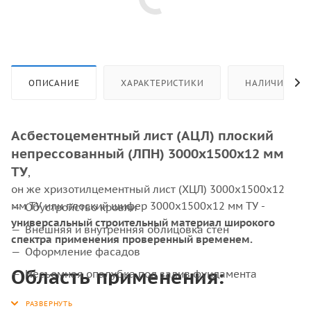
ОПИСАНИЕ
ХАРАКТЕРИСТИКИ
НАЛИЧИЕ
Асбестоцементный лист (АЦЛ) плоский
непрессованный (ЛПН) 3000х1500х12 мм
ТУ
,
он же хризотилцементный лист (ХЦЛ) 3000х1500х12
мм ТУ или плоский шифер 3000х1500х12 мм ТУ -
Обустройство кровли
универсальный строительный материал широкого
Внешняя и внутренняя облицовка стен
спектра применения проверенный временем.
Оформление фасадов
Область применения:
Несъемная опалубка под залив фундамента
Защита электрооборудования от высокого