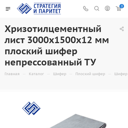
0
Хризотилцементный
лист 3000х1500х12 мм
плоский шифер
непрессованный ТУ
—
—
—
—
Главная
Каталог
Шифер
Плоский шифер
Шифер 