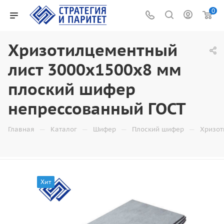
0
Хризотилцементный
лист 3000х1500х8 мм
плоский шифер
непрессованный ГОСТ
—
—
—
—
Главная
Каталог
Шифер
Плоский шифер
Хризот
Хит