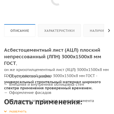
ОПИСАНИЕ
ХАРАКТЕРИСТИКИ
НАЛИЧИЕ
Асбестоцементный лист (АЦЛ) плоский
непрессованный (ЛПН) 3000х1500х8 мм
ГОСТ
,
он же хризотилцементный лист (ХЦЛ) 3000х1500х8 мм
ГОСТ или плоский шифер 3000х1500х8 мм ГОСТ -
Обустройство кровли
универсальный строительный материал широкого
Внешняя и внутренняя облицовка стен
спектра применения проверенный временем.
Оформление фасадов
Область применения:
Несъемная опалубка под залив фундамента
Защита электрооборудования от высокого