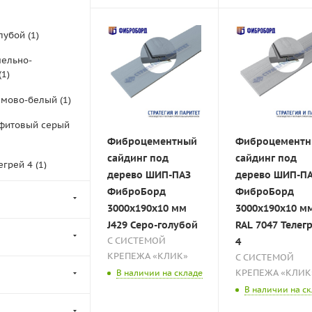
лубой (
1
)
мельно-
(
1
)
емово-белый (
1
)
афитовый серый
Фиброцементный
Фиброцемент
сайдинг под
сайдинг под
егрей 4 (
1
)
дерево ШИП-ПАЗ
дерево ШИП-П
гнально белый
ФиброБорд
ФиброБорд
3000x190x10 мм
3000x190x10 м
J429 Серо-голубой
RAL 7047 Телег
С СИСТЕМОЙ
4
КРЕПЕЖА «КЛИК»
С СИСТЕМОЙ
КРЕПЕЖА «КЛИК
В наличии на складе
В наличии на с