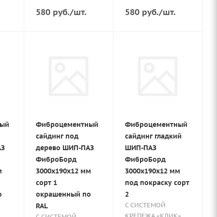
580
руб.
/шт.
580
руб.
/шт.
ный
Фиброцементный
Фиброцементный
сайдинг под
сайдинг гладкий
АЗ
дерево ШИП-ПАЗ
ШИП-ПАЗ
ФиброБорд
ФиброБорд
м
3000x190x12 мм
3000x190x12 мм
сорт 1
под покраску сорт
о
окрашенный по
2
С СИСТЕМОЙ
RAL
КРЕПЕЖА «КЛИК»
С СИСТЕМОЙ