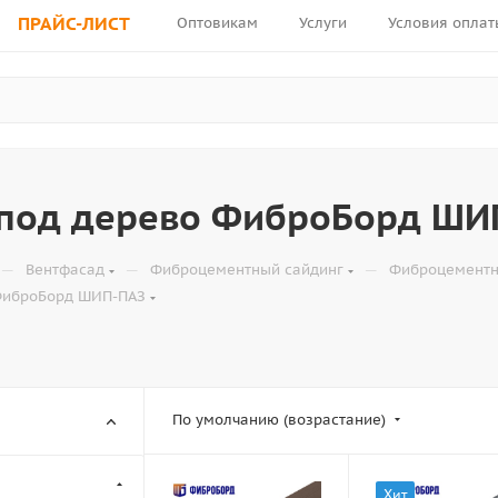
ПРАЙС-ЛИСТ
Оптовикам
Услуги
Условия оплат
 под дерево ФиброБорд ШИ
—
—
—
Вентфасад
Фиброцементный сайдинг
Фиброцементн
ФиброБорд ШИП-ПАЗ
По умолчанию (возрастание)
Хит