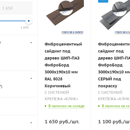
1 650
я
Фиброцементный
Фиброцемент
сайдинг под
сайдинг под
дерево ШИП-ПАЗ
дерево ШИП-П
ФиброБорд
ФиброБорд
3000x190x10 мм
3000x190x10 м
RAL 8028
СЕРЫЙ под
Коричневый
покраску
7
)
С СИСТЕМОЙ
С СИСТЕМОЙ
КРЕПЕЖА «КЛИК»
КРЕПЕЖА «КЛИК
В наличии на складе
В наличии на с
1 650
руб.
/шт.
1 100
руб.
/ш