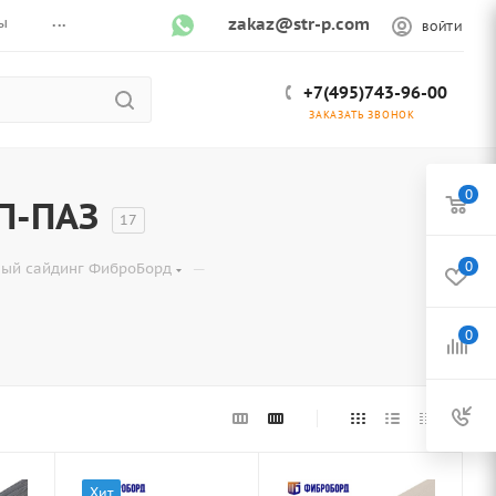
...
ы
zakaz@str-p.com
ВОЙТИ
+7(495)743-96-00
ЗАКАЗАТЬ ЗВОНОК
0
П-ПАЗ
17
—
0
ый сайдинг ФиброБорд
0
Хит