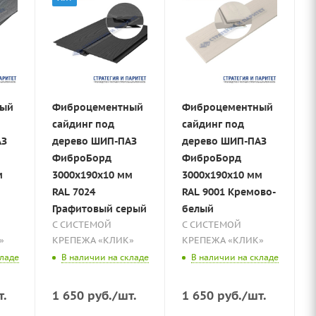
ный
Фиброцементный
Фиброцементный
сайдинг под
сайдинг под
АЗ
дерево ШИП-ПАЗ
дерево ШИП-ПАЗ
ФиброБорд
ФиброБорд
м
3000x190x10 мм
3000x190x10 мм
RAL 7024
RAL 9001 Кремово-
Графитовый серый
белый
С СИСТЕМОЙ
С СИСТЕМОЙ
»
КРЕПЕЖА «КЛИК»
КРЕПЕЖА «КЛИК»
кладе
В наличии на складе
В наличии на складе
т.
1 650
руб.
/шт.
1 650
руб.
/шт.