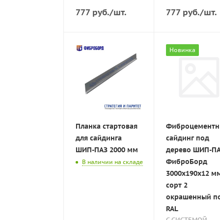
777
руб.
/шт.
777
руб.
/шт.
Новинка
Планка стартовая
Фиброцемент
для сайдинга
сайдинг под
ШИП-ПАЗ 2000 мм
дерево ШИП-П
ФиброБорд
В наличии на складе
3000x190x12 м
сорт 2
окрашенный п
RAL
С СИСТЕМОЙ