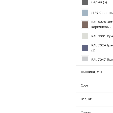
Серый (
3
)
J429 Серо-го
RAL 8028 Зе
коричневый 
RAL 9001 Кр
RAL 7024 Гр
(
5
)
RAL 7047 Тел
RAL 9003 Си
Толщина, мм
(
3
)
Сорт
Вес, кг
Серия