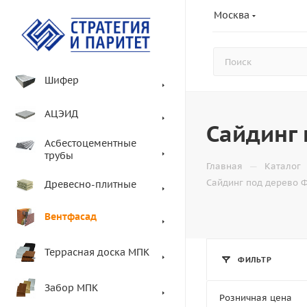
Москва
Шифер
АЦЭИД
Сайдинг
Асбестоцементные
трубы
—
Главная
Каталог
Сайдинг под дерево 
Древесно-плитные
Вентфасад
Террасная доска МПК
ФИЛЬТР
Забор МПК
Розничная цена