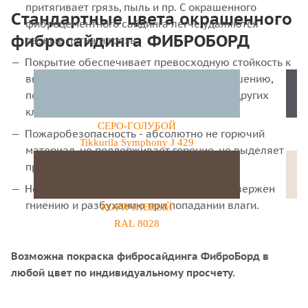
притягивает грязь, пыль и пр. С окрашенного
Cтандартные цвета окрашенного
фиброцементного сайдинга легче удаляются
фибросайдинга ФИБРОБОРД
разные пятна и грязь.
Покрытие обеспечивает превосходную стойкость к
выцветанию, трещинам, вздутию и шелушению,
повышенная защита от УФ-излучения и других
климатических факторов.
СЕРО-ГОЛУБОЙ
Пожаробезопасность - абсолютно не горючий
Tikkurila Symphony J 429
материал, не поддерживает горение, не выделяет
при нагреве вредных веществ.
Не содержит органики - материал не подвержен
гниению и разбуханию при попадании влаги.
КОРИЧНЕВЫЙ
RAL 8028
Возможна покраска фибросайдинга ФиброБорд в
любой цвет по индивидуальному просчету.