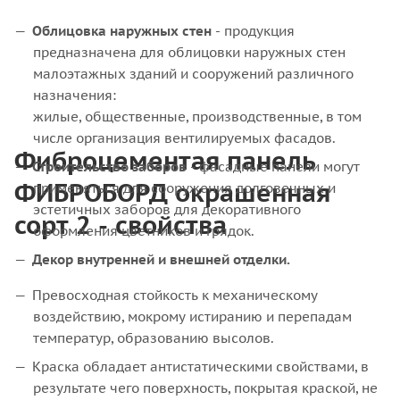
Облицовка наружных стен
- продукция
предназначена для облицовки наружных стен
малоэтажных зданий и сооружений различного
назначения:
жилые, общественные, производственные, в том
числе организация вентилируемых фасадов.
Фиброцементая панель
Строительство заборов
- фасадные панели могут
ФИБРОБОРД окрашенная
применяться для сооружения долговечных и
эстетичных заборов для декоративного
сорт 2 - свойства
оформления цветников и грядок.
Декор внутренней и внешней отделки.
Превосходная стойкость к механическому
воздействию, мокрому истиранию и перепадам
температур, образованию высолов.
Краска обладает антистатическими свойствами, в
результате чего поверхность, покрытая краской, не