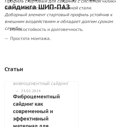
Профиль стартовый для сайдинга с системой «клик»
сайдинга ШИП-ПАЗ
изготавливается из оцинкованной стали.
Доборный элемент стартовый профиль устойчив к
внешним воздействиям и обладает долгим сроком
службы.
Износостойкость и долговечность.
Простота монтажа.
Статьи
ФИБРОЦЕМЕНТНЫЙ САЙДИНГ
—
23.02.2024
Фиброцементный
сайдинг как
современный и
эффективный
материал для