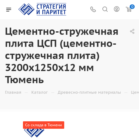
0
Цементно-стружечная
плита ЦСП (цементно-
стружечная плита)
3200х1250х12 мм
Тюмень
—
—
—
Главная
Каталог
Древесно-плитные материалы
Цем
Со склада в Тюмени