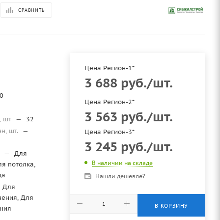
СРАВНИТЬ
Цена Регион-1*
3 688
руб.
/шт.
0
Цена Регион-2*
3 563
руб.
/шт.
, шт
—
32
нн, шт.
—
Цена Регион-3*
3 245
руб.
/шт.
я
—
Для
В наличии на складе
ля потолка,
да
Нашли дешевле?
Для
нения, Для
В КОРЗИНУ
ния