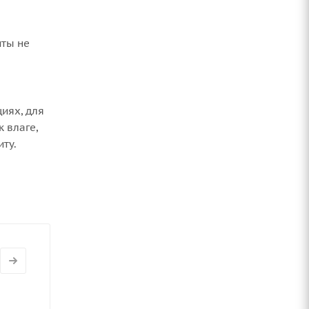
иты не
иях, для
 влаге,
ту.