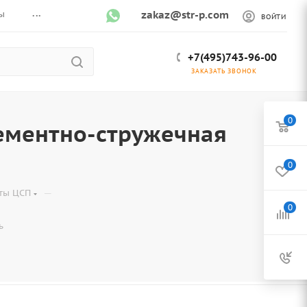
...
ы
zakaz@str-p.com
ВОЙТИ
+7(495)743-96-00
ЗАКАЗАТЬ ЗВОНОК
0
ементно-стружечная
0
—
ты ЦСП
0
ь