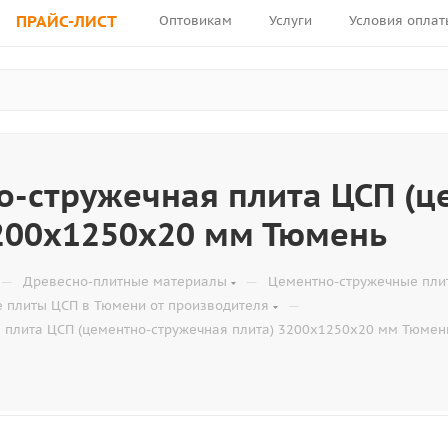
ПРАЙС-ЛИСТ
Оптовикам
Услуги
Условия оплат
о-стружечная плита ЦСП (ц
3200х1250х20 мм Тюмень
—
—
Древесно-плитные материалы
Цементно-стружечные пли
—
 плиты ЦСП в Тюмени от производителя
 плита ЦСП (цементно-стружечная плита) 3200х1250х20 мм Тюмен