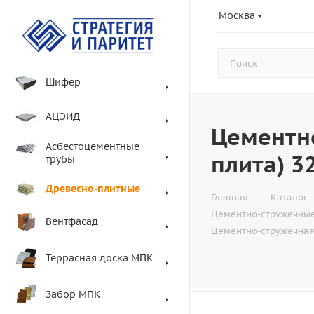
Москва
Шифер
АЦЭИД
Цементн
Асбестоцементные
плита) 
трубы
Древесно-плитные
—
Главная
Каталог
Цементно-стружечные
Вентфасад
Цементно-стружечная
Террасная доска МПК
Забор МПК