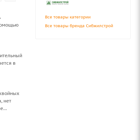
ь
Все товары категории
 помощью
Все товары бренда Сибжилстрой
оительный
ается в
 хвойных
, нет
ие