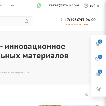
...
ы
zakaz@str-p.com
ВОЙТИ
+7(495)743-96-00
ЗАКАЗАТЬ ЗВОНОК
0
- инновационное
льных материалов
0
0
ельных материалов