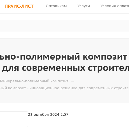
ПРАЙС-ЛИСТ
Оптовикам
Услуги
Условия оплат
ьно-полимерный композит 
 для современных строите
—
Минерально-полимерный композит
ый композит - инновационное решение для современных строит
23 октября 2024 2:57