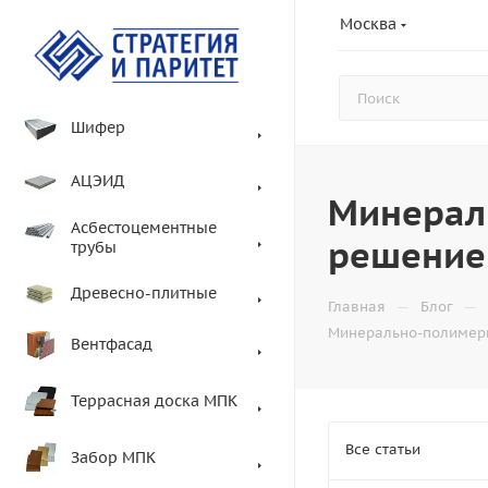
Москва
Шифер
АЦЭИД
Минерал
Асбестоцементные
решение
трубы
Древесно-плитные
—
—
Главная
Блог
Минерально-полимерн
Вентфасад
Террасная доска МПК
Все статьи
Забор МПК