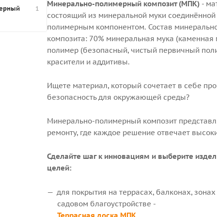
Минерально-полимерный композит (МПК)
- ма
мерный
1
состоящий из минеральной муки соединённо
полимерным компонентом. Состав минеральн
композита: 70% минеральная мука (каменная 
полимер (безопасный, чистый первичный поли
красители и аддитивы.
Ищете материал, который сочетает в себе про
безопасность для окружающей среды?
Минерально-полимерный композит представля
ремонту, где каждое решение отвечает высоки
Сделайте шаг к инновациям и выберите издел
целей:
для покрытия на террасах, балконах, зонах
садовом благоустройстве -
Террасная доска МПК