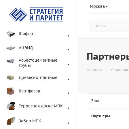
Москва
Шифер
АЦЭИД
Партнер
Асбестоцементные
трубы
—
Главная
Справоч
Древесно-плитные
Вентфасад
Блог
Террасная доска МПК
Партнеры
Забор МПК