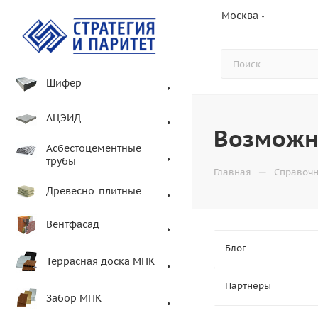
Москва
Шифер
АЦЭИД
Возможн
Асбестоцементные
трубы
—
Главная
Справоч
Древесно-плитные
Вентфасад
Блог
Террасная доска МПК
Партнеры
Забор МПК