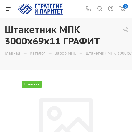
0
Штакетник МПК
3000x69x11 ГРАФИТ
—
—
—
Главная
Каталог
Забор МПК
Штакетник МПК 3000x6
Новинка