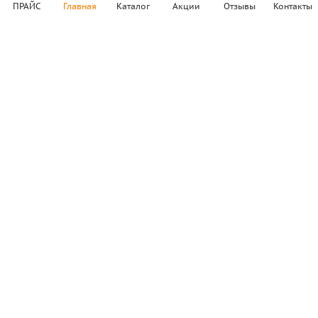
ПРАЙС
Главная
Каталог
Акции
Отзывы
Контакты
Офис - г. Воскресенск
ул. Гиганта, д.1. 1 этаж
Склад - г. Воскресенск
ул. Московская 43 А.
2003 - 2026 © Все права защищены