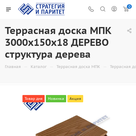
0
Террасная доска МПК
3000x150x18 ДЕРЕВО
структура дерева
—
—
—
Главная
Каталог
Террасная доска МПК
Террасная д
Товар дня
Новинка
Акция