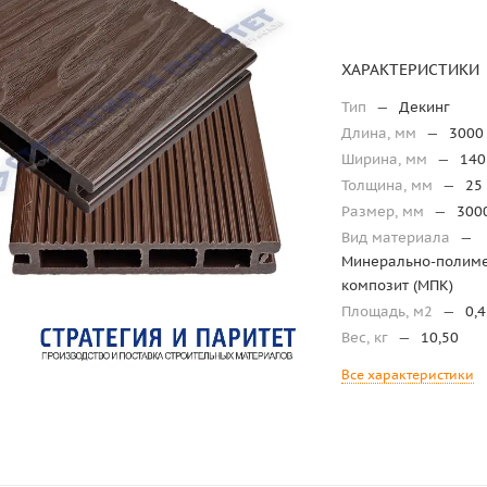
ХАРАКТЕРИСТИКИ
Тип
—
Декинг
Длина, мм
—
3000
Ширина, мм
—
140
Толщина, мм
—
25
Размер, мм
—
300
Вид материала
—
Минерально-полим
композит (МПК)
Площадь, м2
—
0,
Вес, кг
—
10,50
Все характеристики