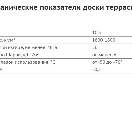
анические показатели доски террас
10,5
, кг/м³
1600-1800
ри изгибе, не менее, МПа
56
 по Шарпи, кДж/м²
не менее 6
пазон использования, °С
от -50 до +70°
%
<0,5