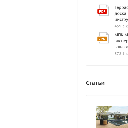
Терра
доска
инстр
459,3 
МПК М
экспе
заклю
378,1 
Статьи