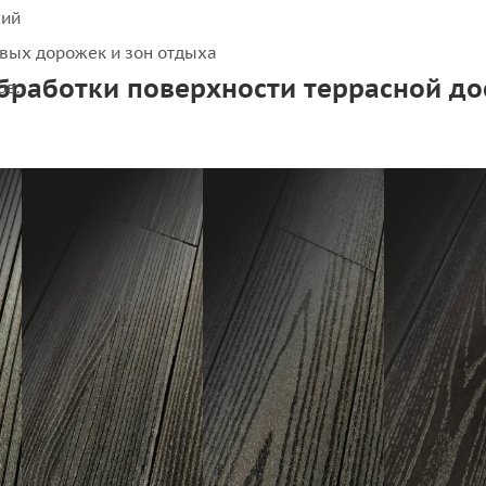
жий
вых дорожек и зон отдыха
бработки поверхности террасной до
ов.