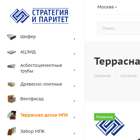
Москва
Шифер
АЦЭИД
Террасн
Асбестоцементные
трубы
—
Главная
Каталог
Древесно-плитные
Вентфасад
Террасная доска МПК
Новинка
Забор МПК