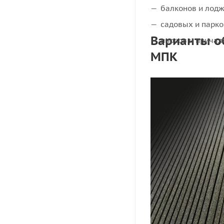
балконов и лод
садовых и парко
Варианты о
пирсов и причал
МПК