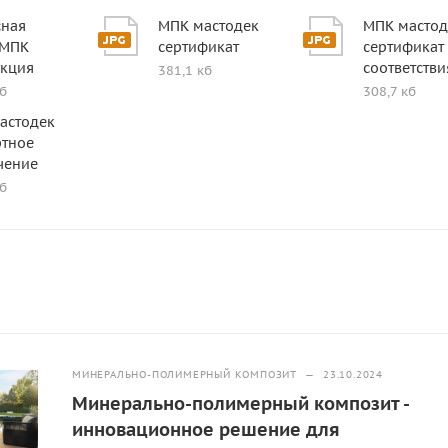
сная
МПК мастодек
МПК мастод
 МПК
сертификат
сертификат
укция
соответстви
381,1 кб
кб
308,7 кб
астодек
ртное
чение
кб
МИНЕРАЛЬНО-ПОЛИМЕРНЫЙ КОМПОЗИТ
—
23.10.2024
Минерально-полимерный композит -
инновационное решение для