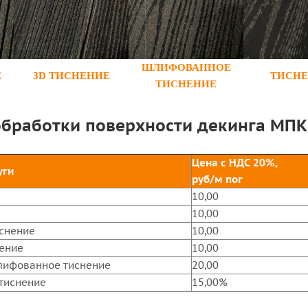
ШЛИФОВАННОЕ
Е
3D ТИСНЕНИЕ
ТИСН
ТИСНЕНИЕ
обработки поверхности декинга МПК
Цена с НДС 20%,
уги
руб/м пог
10,00
10,00
снение
10,00
ение
10,00
лифованное тиснение
20,00
тиснение
15,00%