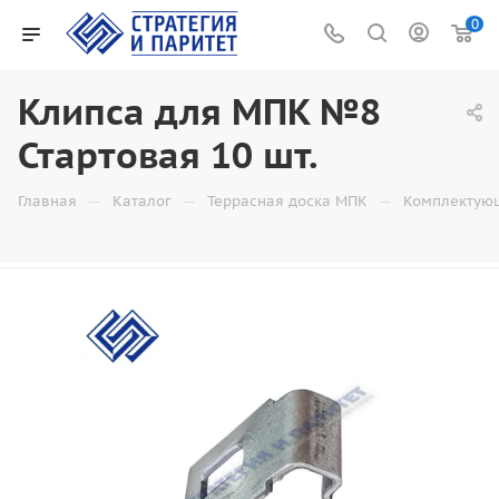
0
Клипса для МПК №8
Стартовая 10 шт.
—
—
—
Главная
Каталог
Террасная доска МПК
Комплектую