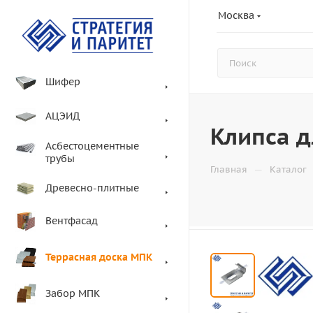
Москва
Шифер
АЦЭИД
Клипса д
Асбестоцементные
трубы
—
Главная
Каталог
Древесно-плитные
Вентфасад
Террасная доска МПК
Забор МПК