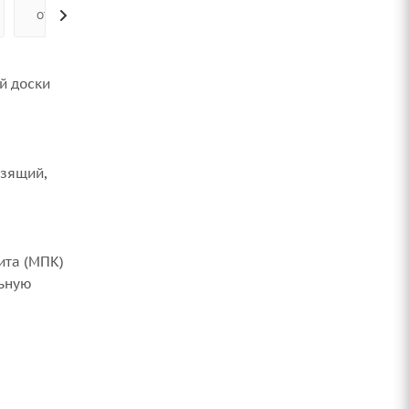
ОТЗЫВЫ
й доски
зящий,
ита (МПК)
льную