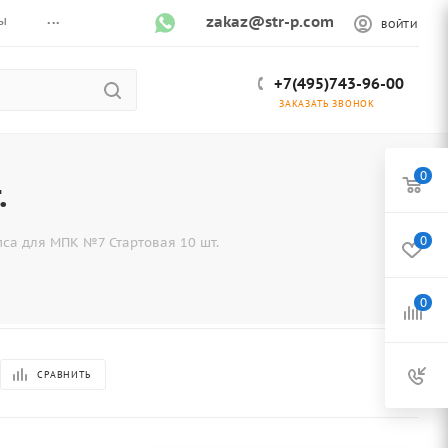
...
ы
zakaz@str-p.com
ВОЙТИ
+7(495)743-96-00
ЗАКАЗАТЬ ЗВОНОК
0
.
0
са для МПК №7 Стартовая 10 шт.
0
СРАВНИТЬ