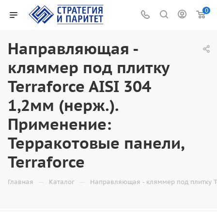
0
Направляющая -
кляммер под плитку
Terraforce AISI 304
1,2мм (нерж.).
Применение:
Терракотовые панели,
Terraforce
—
—
Главная
Каталог
Направляющая - кляммер под плитку Ter