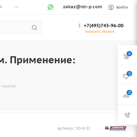
...
ы
zakaz@str-p.com
ВОЙТИ
+7(495)743-96-00
ЗАКАЗАТЬ ЗВОНОК
0
м. Применение:
0
 плитка
0
Артикул:
SD-8.32