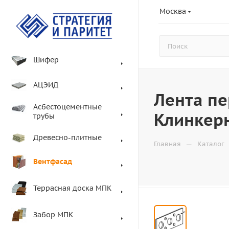
Москва
Шифер
АЦЭИД
Лента п
Асбестоцементные
Клинкер
трубы
Древесно-плитные
—
Главная
Каталог
Вентфасад
Террасная доска МПК
Забор МПК