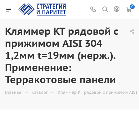
0
Кляммер KT рядовой с
прижимом AISI 304
1,2мм t=19мм (нерж.).
Применение:
Терракотовые панели
—
—
Главная
Каталог
Кляммер KT рядовой с прижимом AISI 