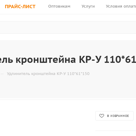
ПРАЙС-ЛИСТ
Оптовикам
Услуги
Условия оплат
ль кронштейна KP-У 110*61
—
Удлинитель кронштейна KP-У 110*61*150
В ИЗБРАННОЕ