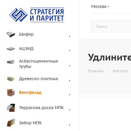
Москва
Шифер
АЦЭИД
Удлините
Асбестоцементные
трубы
—
Главная
Каталог
Древесно-плитные
Вентфасад
Террасная доска МПК
Забор МПК