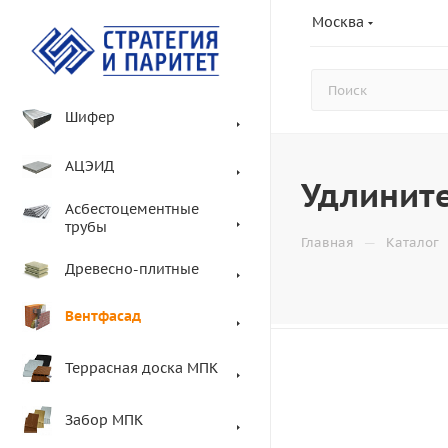
Москва
Шифер
АЦЭИД
Удлините
Асбестоцементные
трубы
—
Главная
Каталог
Древесно-плитные
Вентфасад
Террасная доска МПК
Забор МПК