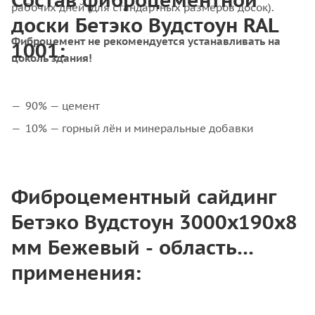
рабочих дней (для стандартных размеров досок).
доски Бетэко Вудстоун RAL
Фиброцемент не рекомендуется устанавливать на
1001:
цоколь здания!
90% — цемент
10% — горный лён и минеральные добавки
Фиброцементный сайдинг
Бетэко Вудстоун 3000x190x8
мм Бежевый - область
применения: