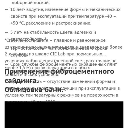
доборной доской.
10 лет- вздутие, изменение формы и механических
свойств при эксплуатации при температуре -40 –
+50 °С, расслоение и растрескивание.
5 лет- на стабильность цвета, адгезию и
светостойкость *.
*Стабильность цвета – плавное и равномерное
изменение насыщенности цвета в диапазоне не более
Термостойкость** на протяжении всего срока
2-х единиц по шкале CIE Lab при нормальных
службы.
условиях наблюдения (дневной свет, расстояние не
Срок службы фиброцементных окрашенных плит
менее 1,5 м) при эксплуатации в любых
Применение фиброцементного
составляет не менее 25 лет.
климатических условиях.
сайдинга.
**Термостойкость – отсутствие изменений формы и
Облицовка бани.
механических свойств продукции при эксплуатации в
условиях температурных режимов на поверхности в
диапазоне -40 до +50°С.