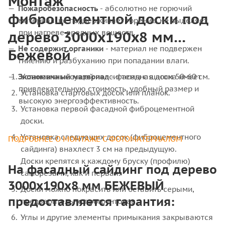
Монтаж
Пожаробезопасность
- абсолютно не горючий
фиброцементной доски под
материал, не поддерживает горение, не выделяет
дерево 3000x190x8 мм
при нагреве вредных веществ.
Не содержит органики
- материал не подвержен
Бежевой
гниению и разбуханию при попадании влаги.
Экономичный материал
Установка несущей подсистемы с шагом 50-60 см.
- фасадная доска имеет
привлекательную стоимость, удобный размер и
Установка стартовых досок или планок.
высокую энергоэффективность.
Установка первой фасадной фиброцементной
доски.
Установка следующих досок (фиброцементного
ПОДРОБНЕЕ О МОНТАЖЕ С ФОТОМАТЕРИАЛОМ
сайдинга) внахлест 3 см на предыдущую.
Доски крепятся к каждому бруску (профилю)
На фасадный сайдинг под дерево
саморезами, как и первая.
3000x190x8 мм БЕЖЕВЫЙ
Доски можно покрасить или оставить серыми,
предоставляется гарантия:
предварительно прогрунтовав.
Углы и другие элементы примыкания закрываются