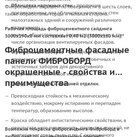
Облицовка наружных стен
- продукция
Фибросайдинг окрашен по поверхности в шесть слоев,
предназначена для облицовки наружных стен
также обработаны торцы и тыльная сторона.
малоэтажных зданий и сооружений различного
назначения:
Рабочая площадь фиброцементного сайдинга
жилые, общественные, производственные, в том
3000х190x8 мм составляет 0,48 м2 (3000х160 мм).
числе организация вентилируемых фасадов.
Фиброцементные фасадные
Строительство заборов
- фасадные панели могут
панели ФИБРОБОРД
применяться для сооружения долговечных и
эстетичных заборов для декоративного
окрашенные - свойства и
оформления цветников и грядок.
преимущества
Декор внутренней и внешней отделки.
Превосходная стойкость к механическому
воздействию, мокрому истиранию и перепадам
температур, образованию высолов.
Краска обладает антистатическими свойствами, в
результате чего поверхность, покрытая краской, не
Возможна покраска фибросайдинга ФиброБорд в
притягивает грязь, пыль и пр. С окрашенного
любой цвет по индивидуальному просчету.