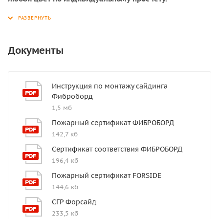
фиброцементного сайдинга легче удаляются
разные пятна и грязь.
Покрытие обеспечивает превосходную стойкость к
выцветанию, трещинам, вздутию и шелушению,
Документы
повышенная защита от УФ-излучения и других
климатических факторов.
Инструкция по монтажу сайдинга
Пожаробезопасность - абсолютно не горючий
Фиброборд
материал, не поддерживает горение, не выделяет
1,5 мб
при нагреве вредных веществ.
Пожарный сертификат ФИБРОБОРД
Не содержит органики - материал не подвержен
142,7 кб
гниению и разбуханию при попадании влаги.
Сертификат соответствия ФИБРОБОРД
196,4 кб
Пожарный сертификат FORSIDE
144,6 кб
СГР Форсайд
233,5 кб