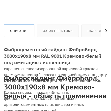
ОПИСАНИЕ
ХАРАКТЕРИСТИКИ
НАЛИЧИЕ
Фиброцементный сайдинг ФиброБорд
3000x190x8 мм RAL 9001 Кремово-белый
под имитацию лиственница
окрашен специализированной акриловой краской
премиум качества I класса по европейскому стандарту
Фибросайдинг ФиброБорд
DIN EN 13 300 - FORSIDE
(RAL 9001 Кремово-белый).
3000x190x8 мм Кремово-
Краска специально разработана для
белый - область применения
фиброцементных, асбестоцементных и
хризолитоцементных плит, шифера и иных
минеральных поверхностей.