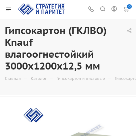
0
Гипсокартон (ГКЛВО)
Knauf
влагоогнестойкий
3000x1200x12,5 мм
—
—
—
Главная
Каталог
Гипсокартон и листовые
Гипсокарт