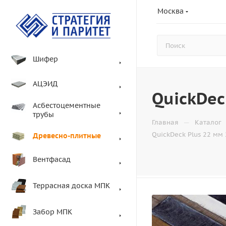
Москва
Шифер
АЦЭИД
QuickDec
Асбестоцементные
трубы
—
Главная
Каталог
QuickDeck Plus 22 мм
Древесно-плитные
Вентфасад
Террасная доска МПК
Забор МПК