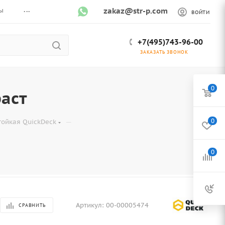
...
ы
zakaz@str-p.com
ВОЙТИ
+7(495)743-96-00
ЗАКАЗАТЬ ЗВОНОК
0
фаст
—
0
ойкая QuickDeck
0
Артикул:
00-00005474
СРАВНИТЬ