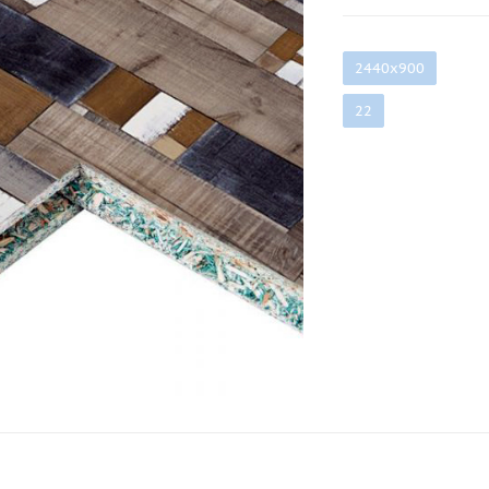
2440х900
22