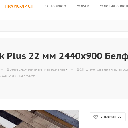
ПРАЙС-ЛИСТ
Оптовикам
Услуги
Условия оплат
k Plus 22 мм 2440х900 Бел
—
—
Древесно-плитные материалы
ДСП шпунтованная влагост
 2440х900 Белфаст
В ИЗБРАННОЕ