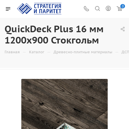
0
QuickDeck Plus 16 мм
1200х900 Стокгольм
—
—
—
Главная
Каталог
Древесно-плитные материалы
ДСП