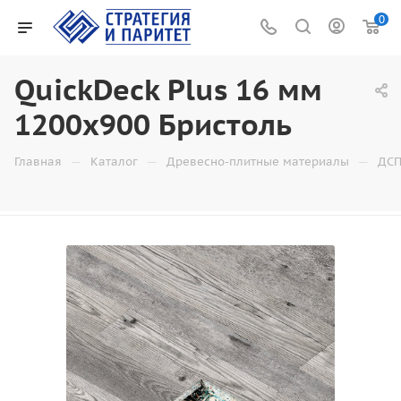
0
QuickDeck Plus 16 мм
1200х900 Бристоль
—
—
—
Главная
Каталог
Древесно-плитные материалы
ДСП