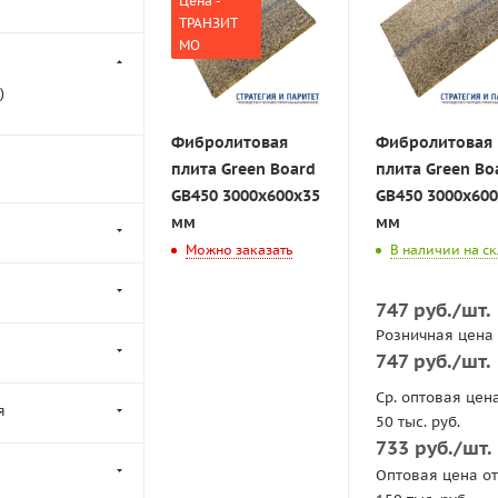
Цена -
ТРАНЗИТ
МО
)
Фибролитовая
Фибролитовая
плита Green Board
плита Green Bo
GB450 3000x600x35
GB450 3000x60
мм
мм
Можно заказать
В наличии на с
747
руб.
/шт.
Розничная цена
747
руб.
/шт.
Ср. оптовая цен
я
50 тыс. руб.
733
руб.
/шт.
Оптовая цена от