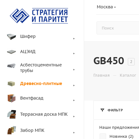
Москва
Шифер
АЦЭИД
GB450
2
Асбестоцементные
трубы
—
Главная
Каталог
Древесно-плитные
Вентфасад
ФИЛЬТР
Террасная доска МПК
Наши предложени
Забор МПК
Новинка (
2
)