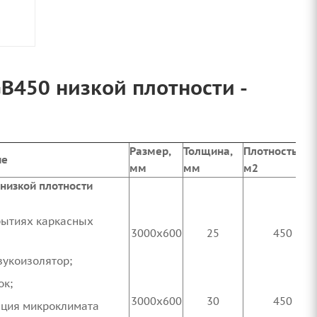
B450 низкой плотности -
Размер,
Толщина,
Плотность, кг
ие
мм
мм
м2
 низкой плотности
рытиях каркасных
3000х600
25
450
вукоизолятор;
ок;
3000х600
30
450
ляция микроклимата