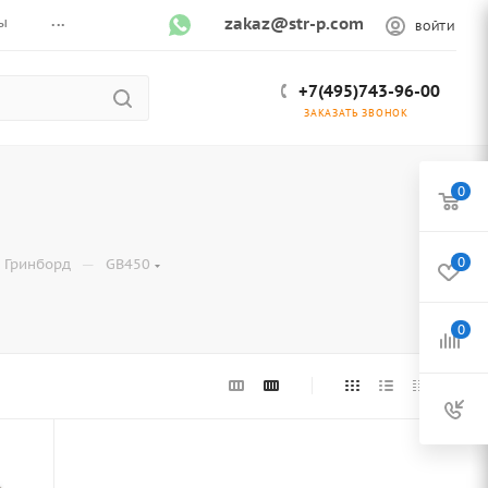
...
ы
zakaz@str-p.com
ВОЙТИ
+7(495)743-96-00
ЗАКАЗАТЬ ЗВОНОК
0
—
0
Гринборд
GB450
0