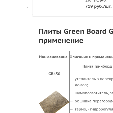
150 тыс. руб.
719
руб.
/шт.
Плиты Green Board G
применение
Наименование
Описание и применен
Плита Гринборд
GB450
утеплитель в перек
домов;
шумопоглотитель, з
обшивка перегород
термо, - гидрорегу