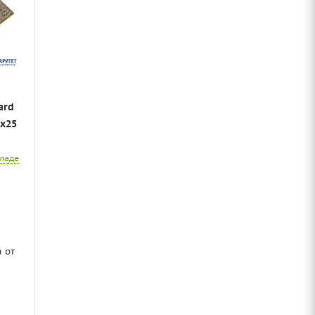
ard
0x25
кладе
а от