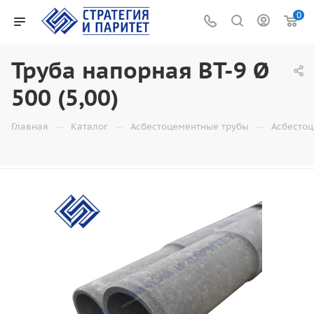
0
Труба напорная ВТ-9 Ø
500 (5,00)
—
—
—
Главная
Каталог
Асбестоцементные трубы
Асбесто