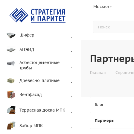
Москва
Шифер
АЦЭИД
Партнер
Асбестоцементные
трубы
—
Главная
Справоч
Древесно-плитные
Вентфасад
Блог
Террасная доска МПК
Партнеры
Забор МПК