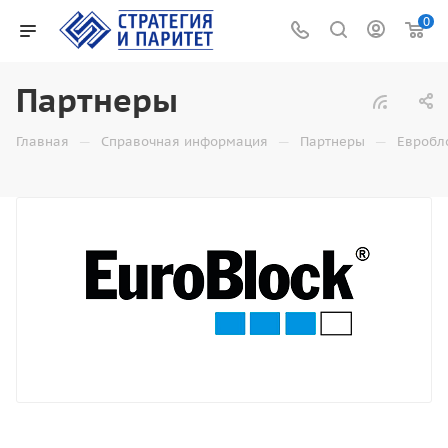
0
Партнеры
—
—
—
Главная
Справочная информация
Партнеры
Евробл