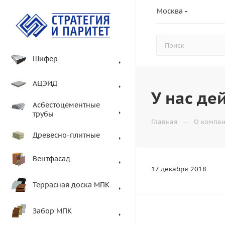
Москва
Шифер
АЦЭИД
У нас де
Асбестоцементные
трубы
—
Главная
О компа
Древесно-плитные
Вентфасад
17 декабря 2018
Террасная доска МПК
Забор МПК