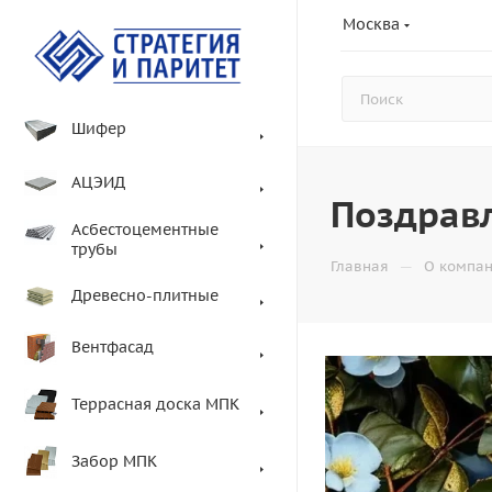
Москва
Шифер
АЦЭИД
Поздрав
Асбестоцементные
трубы
—
Главная
О компа
Древесно-плитные
Вентфасад
Террасная доска МПК
Забор МПК