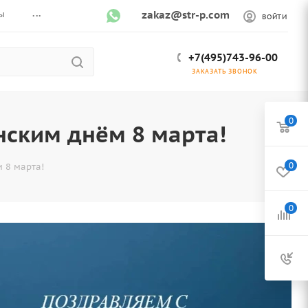
...
ы
zakaz@str-p.com
ВОЙТИ
+7(495)743-96-00
ЗАКАЗАТЬ ЗВОНОК
0
ским днём 8 марта!
0
 8 марта!
0