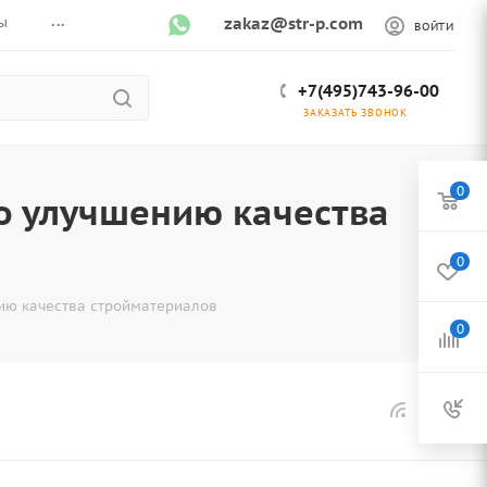
...
ы
zakaz@str-p.com
ВОЙТИ
+7(495)743-96-00
ЗАКАЗАТЬ ЗВОНОК
0
о улучшению качества
0
ию качества стройматериалов
0