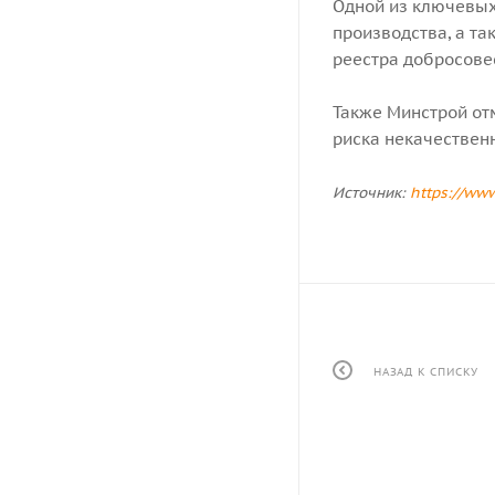
Одной из ключевых
производства, а та
реестра добросове
Также Минстрой от
риска некачествен
Источник:
https://www
НАЗАД К СПИСКУ