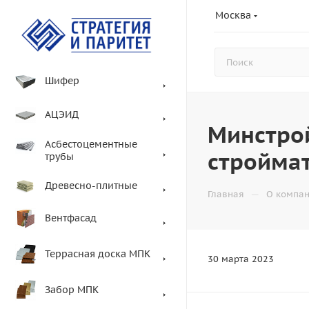
Москва
Шифер
АЦЭИД
Минстрой
Асбестоцементные
стройма
трубы
Древесно-плитные
—
Главная
О компа
Вентфасад
Террасная доска МПК
30 марта 2023
Забор МПК