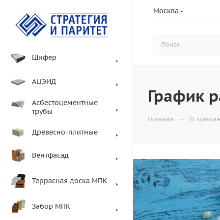
Москва
Шифер
АЦЭИД
График р
Асбестоцементные
трубы
—
Главная
О компа
Древесно-плитные
Вентфасад
Террасная доска МПК
Забор МПК