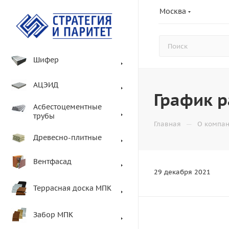
Москва
Шифер
АЦЭИД
График р
Асбестоцементные
трубы
—
Главная
О компа
Древесно-плитные
Вентфасад
29 декабря 2021
Террасная доска МПК
Забор МПК