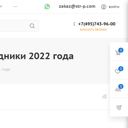
...
ы
zakaz@str-p.com
ВОЙТИ
+7(495)743-96-00
ЗАКАЗАТЬ ЗВОНОК
0
дники 2022 года
0
 года
0