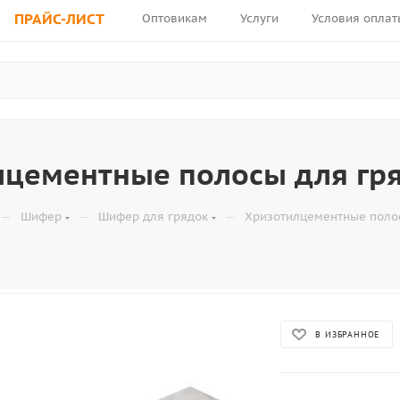
ПРАЙС-ЛИСТ
Оптовикам
Услуги
Условия оплат
лцементные полосы для гр
—
—
—
Шифер
Шифер для грядок
Хризотилцементные поло
В ИЗБРАННОЕ