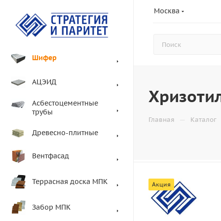
Москва
Шифер
АЦЭИД
Хризоти
Асбестоцементные
трубы
—
Главная
Каталог
Древесно-плитные
Вентфасад
Террасная доска МПК
Акция
Забор МПК