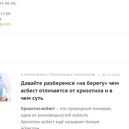
43-96-00,
о 17:00
е
p.com
О ПРИМЕНЕНИИ СТРОИТЕЛЬНЫХ МАТЕРИАЛОВ
—
03.12.2020
Давайте разберемся «на берегу» чем
асбест отличается от хризотила и в
чем суть
Хризотил-асбест
– это природный минерал,
одна из разновидностей асбеста.
Хризотил-асбест ещё называют белым
асбестом.