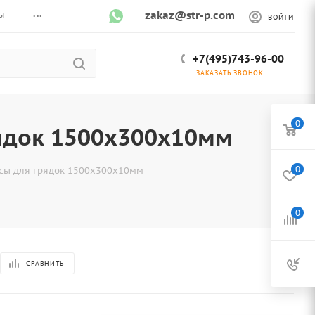
...
ы
zakaz@str-p.com
ВОЙТИ
+7(495)743-96-00
ЗАКАЗАТЬ ЗВОНОК
0
ядок 1500х300х10мм
0
сы для грядок 1500х300х10мм
0
СРАВНИТЬ