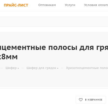
ПРАЙС-ЛИСТ
Оптовикам
Услуги
Условия оплат
лцементные полосы для гря
х8мм
—
—
—
Шифер
Шифер для грядок
Хризотилцементные полос
В ИЗБРАННОЕ