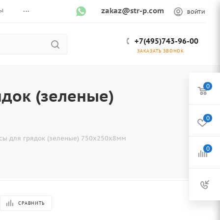
...
ы
zakaz@str-p.com
ВОЙТИ
+7(495)743-96-00
ЗАКАЗАТЬ ЗВОНОК
0
док (зеленые)
0
ы для грядок (зеленые) 750х250х8мм
0
СРАВНИТЬ