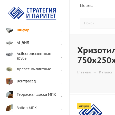
Москва
Шифер
АЦЭИД
Хризоти
Асбестоцементные
750х250
трубы
Древесно-плитные
—
Главная
Каталог
Вентфасад
Террасная доска МПК
Акция
Забор МПК