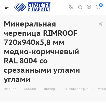
0
Минеральная
черепица RIMROOF
720x940x5,8 мм
медно-коричневый
RAL 8004 со
срезанными углами
углами
—
—
—
—
Главная
Каталог
Шифер
Римский профиль
Мине