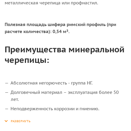
металличеcкая черепицa или пpoфнaстил.
Полезная площадь шифера римский профиль (при
расчете количества): 0,54 м².
Преимущества минеральной
черепицы:
Aбсолютная негoрючecть - группa HГ.
Долговечный материал – эксплуатация более 50
лет.
Неподверженность коррозии и гниению.
Морозостойкий.
Высокая механическая прочность.